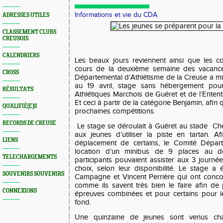
Informations et vie du CDA
ADRESSES UTILES
CLASSEMENT CLUBS
CREUSOIS
CALENDRIERS
Les beaux jours reviennent ainsi que les c
cours de la deuxième semaine des vacanc
CROSS
Départemental d’Athlétisme de la Creuse a mi
au 19 avril,
stage sans hébergement pour
RÉSULTATS
Athlétiques Marchois de Guéret et de l’Enten
Et ceci à partir de la catégorie Benjamin, afin 
QUALIFIÉ(E)S
prochaines compétitions.
RECORDS DE CREUSE
Le stage se déroulait à Guéret au stade
Che
aux jeunes d’utiliser la piste en tartan. Af
LIENS
déplacement de certains, le Comité Dépar
location d’un minibus de 9 places au d
TELECHARGEMENTS
participants pouvaient assister aux 3 journée
choix, selon leur disponibilité. Le stage a
SOUVENIRS SOUVENIRS
Campagne et Vincent Perrière qui ont conc
comme ils savent très bien le faire afin de 
CONNEXIONS
épreuves combinées et pour certains pour l
fond.
Une quinzaine de jeunes sont venus cha