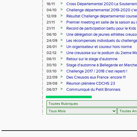
>
16/11
Cross Départemental 2020 La Souterrai
>
04/10
Challenge départemental 2019-2020 c'est 
>
12/09
Résultat Challenge départemental course
>
21/11
Premier meeting en salle de la saison au
Aubière
>
21/11
Record de participation battu pour le Kids
>
06/10
Une délégation de jeunes athlètes creuso
>
24/09
Les récompensés individuels du challenge
2017/2018
>
26/01
Un organisateur et coureur hors norme
>
02/12
Une creusoise sur le podium du 2ieme M
>
06/11
Retour sur le stage d'automne
>
30/10
Stage d'automne à Bellegarde en Marche
>
03/10
Challenge 2017 / 2018 c'est reparti !
>
22/09
Des Creusois aux France :encore !!!
>
29/08
Réunion plénière CDCHS 23
>
06/07
Communiqué du Petit Brionnais