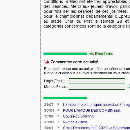
conditions
météo ont été très appréciables
des séances. Merci aux jeunes d’avoir parti
pour finaliser les séances de ces journées,
pour le championnat départemental d’Epre
au stade Cher du Prat le samedi 28 et 
catégories concernées sont de la catégorie P
les Réactions
Commentez cette actualité
Pour commenter une actualité il faut posséder un compt
rubrique ci-dessous pour vous identifier ou vous crée
Login (Email)
:
Mot de Passe
:
>
21/07
L'athlétisme est un sport individuel à prog
>
30/04
POUR L’AMOUR DES COMBINEES.
>
17/09
Course au SMIPAC
>
20/01
1/2 finale Cross
>
18/01
Cross Départemental 2020 La Souterrai