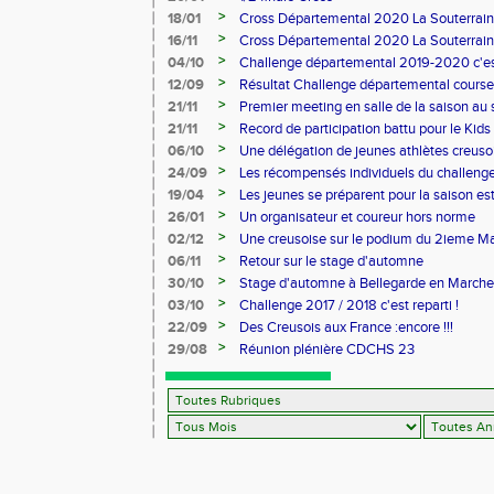
>
18/01
Cross Départemental 2020 La Souterrai
>
16/11
Cross Départemental 2020 La Souterrai
>
04/10
Challenge départemental 2019-2020 c'est 
>
12/09
Résultat Challenge départemental course
>
21/11
Premier meeting en salle de la saison au
Aubière
>
21/11
Record de participation battu pour le Kids
>
06/10
Une délégation de jeunes athlètes creuso
>
24/09
Les récompensés individuels du challenge
2017/2018
>
19/04
Les jeunes se préparent pour la saison est
>
26/01
Un organisateur et coureur hors norme
>
02/12
Une creusoise sur le podium du 2ieme M
>
06/11
Retour sur le stage d'automne
>
30/10
Stage d'automne à Bellegarde en Marche
>
03/10
Challenge 2017 / 2018 c'est reparti !
>
22/09
Des Creusois aux France :encore !!!
>
29/08
Réunion plénière CDCHS 23