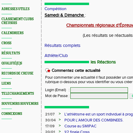
Compétition
ADRESSES UTILES
Samedi & Dimanche
:
CLASSEMENT CLUBS
CREUSOIS
Championnats régionaux d'Épreu
CALENDRIERS
(Les résultats se réactuali
CROSS
Résultats complets
RÉSULTATS
Athlète/Club
les Réactions
QUALIFIÉ(E)S
Commentez cette actualité
RECORDS DE CREUSE
Pour commenter une actualité il faut posséder un compt
rubrique ci-dessous pour vous identifier ou vous crée
LIENS
Login (Email)
:
TELECHARGEMENTS
Mot de Passe
:
SOUVENIRS SOUVENIRS
>
CONNEXIONS
21/07
L'athlétisme est un sport individuel à prog
>
30/04
POUR L’AMOUR DES COMBINEES.
>
17/09
Course au SMIPAC
>
20/01
1/2 finale Cross